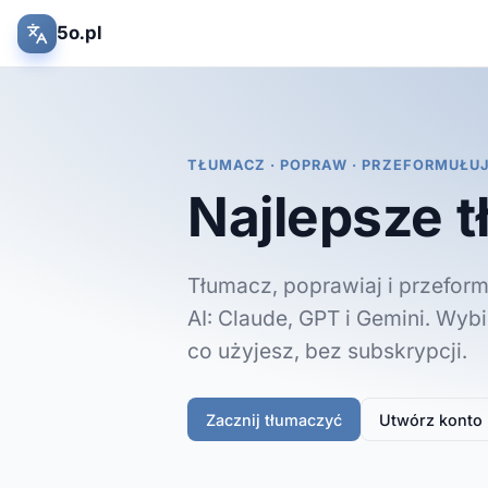
5o.pl
TŁUMACZ · POPRAW · PRZEFORMUŁU
Najlepsze t
Tłumacz, poprawiaj i przefor
AI: Claude, GPT i Gemini. Wybi
co użyjesz, bez subskrypcji.
Zacznij tłumaczyć
Utwórz konto