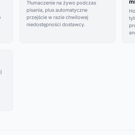
m
Tłumaczenie na żywo podczas
pisania, plus automatyczne
Ho
o
przejście w razie chwilowej
ty
niedostępności dostawcy.
pr
an
j