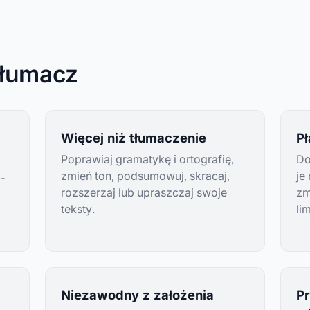
tłumacz
Więcej niż tłumaczenie
Pł
Poprawiaj gramatykę i ortografię,
Do
zmień ton, podsumowuj, skracaj,
je
 -
rozszerzaj lub upraszczaj swoje
zm
teksty.
lim
Niezawodny z założenia
P