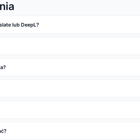
nia
slate lub DeepL?
ia?
ać?