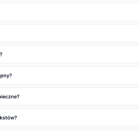
?
tępny?
pieczne?
ekstów?
?