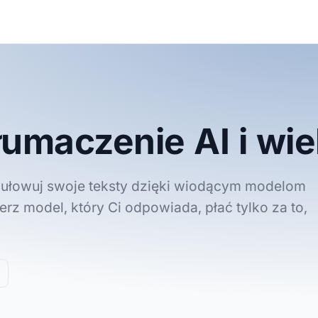
J
łumaczenie AI i wie
mułowuj swoje teksty dzięki wiodącym modelom
erz model, który Ci odpowiada, płać tylko za to,